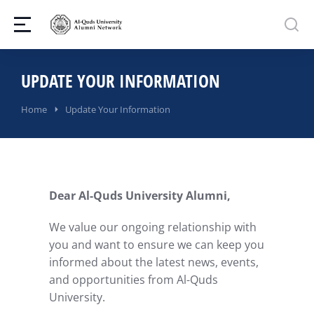
UPDATE YOUR INFORMATION
You are here:
Home
Update Your Information
Dear Al-Quds University Alumni,
We value our ongoing relationship with
you and want to ensure we can keep you
informed about the latest news, events,
and opportunities from Al-Quds
University.